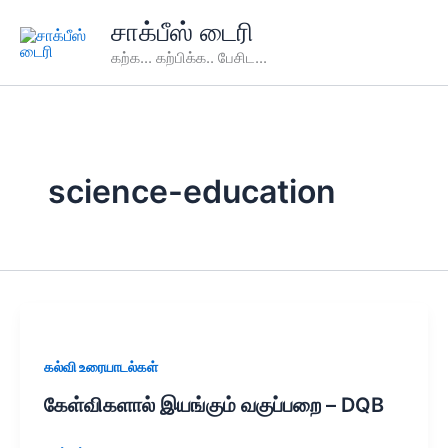
Skip
சாக்பீஸ் டைரி
to
கற்க... கற்பிக்க.. பேசிட...
content
science-education
கல்வி உரையாடல்கள்
கேள்விகளால் இயங்கும் வகுப்பறை – DQB